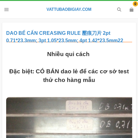
0
VATTUBAOBIGIAY.COM
DAO BẾ CẤN CREASING RULE 壓痕刀片 2pt
0.71*23.3mm; 3pt 1.05*23.5mm; 4pt 1.42*23.5mm22
Nhiều qui cách
Đặc biệt: CÓ BÁN dao lẻ để các cơ sở test
thử cho hàng mẫu