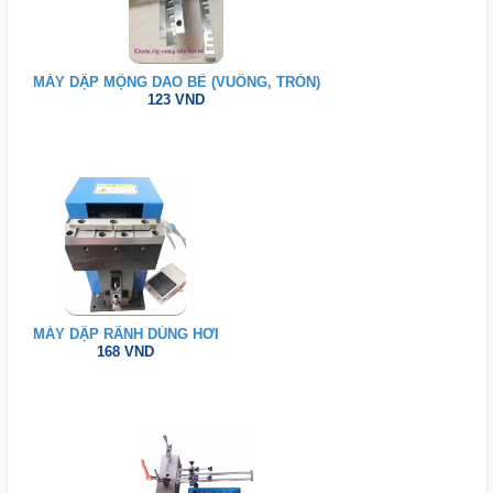
MÁY DẬP MỘNG DAO BẾ (VUÔNG, TRÒN)
123 VND
MÁY DẬP RÃNH DÙNG HƠI
168 VND