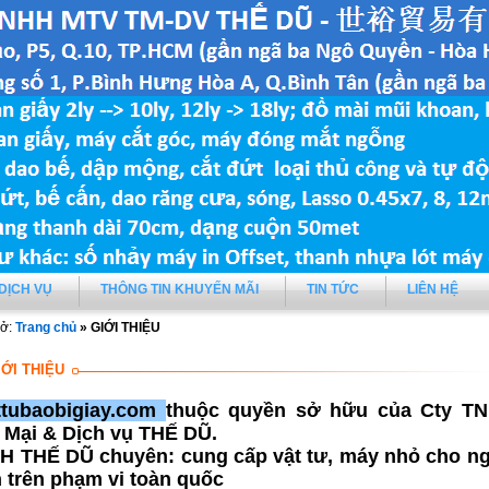
DỊCH VỤ
THÔNG TIN KHUYẾN MÃI
TIN TỨC
LIÊN HỆ
ở:
Trang chủ
» GIỚI THIỆU
IỚI THIỆU
tubaobigiay.com
t
huộc quyền sở hữu của Cty T
Mại & Dịch vụ THẾ DŨ.
H THẾ DŨ chuyên: cung cấp vật tư, máy nhỏ cho n
 trên phạm vi toàn quốc