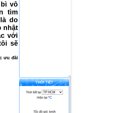
bì vô
n tìm
là do
p nhật
c với
ôi sẽ
 ưu đãi
THỜI TIẾT
Thời tiết tại
Hiện tại
Tốc độ gió: km/h