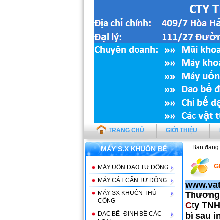
TRANG CHỦ
GIỚI THIỆU
Bạn đang 
MÁY S.X KHUÔN BẾ
G
MÁY UỐN DAO TỰ ĐỘNG
MÁY CẮT CẤN TỰ ĐỘNG
www.vat
MÁY SX KHUÔN THỦ
Thương 
CÔNG
C
ty TNH
DAO BẾ- ĐINH BẾ CÁC
bì sau in