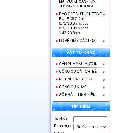
MÀI MŨI KHOAN - KIM
THÔNG MŨI KHOAN
DAO CẮT ĐỨT - CUTTING
RULE ,啤刀 2pt
0.71*23.8mm; 3pt
0.71*23.8mm; 4pt
1.42*23.8mm
LỖ BẾ GIẤY CÁC LOẠI
VẬT TƯ KHÁC
MIẾNG KẸP LƯỠI CƯA LỌNG
CÁN PHA MÀU MỰC IN
CÔNG CỤ CẮT CHỈ BẾ
NÚT NHỰA CAO SU
CÔNG CỤ KHÁC
SỐ NHẢY - LINH KIỆN
TÌM KIẾM
Giá bán : 123
Từ khóa
Khuôn máy cắt đứtt
Danh mục