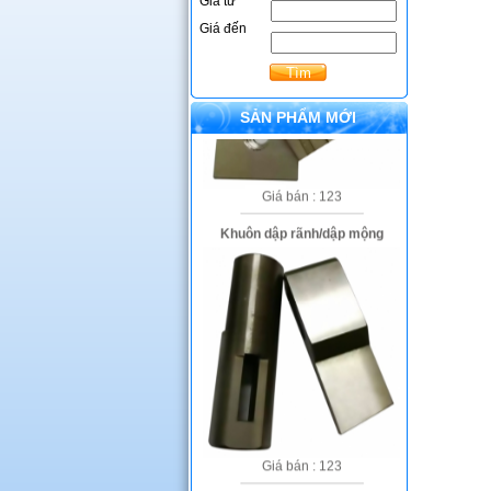
Giá từ
Giá đến
SẢN PHẨM MỚI
Giá bán : 123
Khuôn dập rãnh/dập mộng
Giá bán : 123
Khuôn uốn thủ công