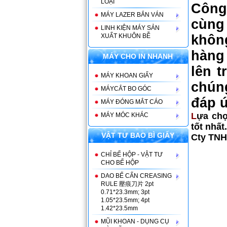
LOẠI
Công 
MÁY LAZER BẮN VÁN
cùng
LINH KIỆN MÁY SẢN
XUẤT KHUÔN BỄ
không
hàng 
MÁY CHO IN NHANH
lên t
MÁY KHOAN GIẤY
chún
MÁYCẮT BO GÓC
đáp ư
MÁY ĐÓNG MẮT CÁO
L
ựa chọ
MÁY MÓC KHÁC
tốt nhất.
VẬT TƯ BAO BÌ GIẤY
Cty TNH
CHỈ BẾ HỘP - VẬT TƯ
CHO BẾ HỘP
DAO BẾ CẤN CREASING
RULE 壓痕刀片 2pt
0.71*23.3mm; 3pt
1.05*23.5mm; 4pt
1.42*23.5mm
MŨI KHOAN - DỤNG CỤ