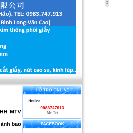
HỖ TRỢ ONLINE
Hotline
0983747913
NHH MTV
Mr Trí
gành bao
FACEBOOK